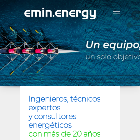
Skip
Menu
to
main
content
Ingenieros, técnicos
expertos
y consultores
energéticos
con más de 20 años