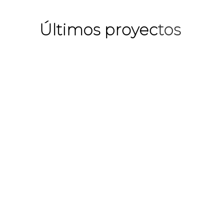
Últimos proyec
tos
Contacto
¿T
C/ Av. de Navarro Reverter, 12 – 1
46004 Valencia
96 338 88 84
emin@emin.energy