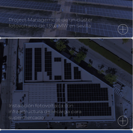
Project Management de un clúster
fotovoltaico de 135,6 MW en Sevilla
Instalación fotovoltaica con
infraestructura de recarga para
supermercado