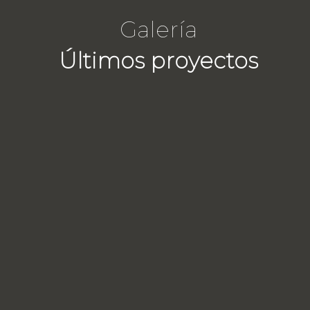
Galería
Últimos proyectos
ón fotovoltaica
aestructura de
Desarrollo Integral de
para
planta fotovoltaica en
rcado
Móra d’Ebre