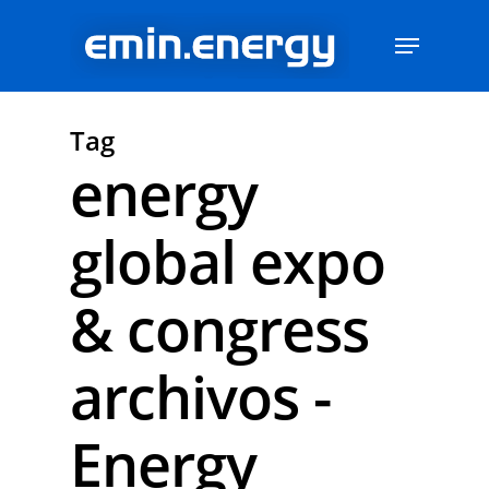
Skip
Menu
to
main
content
Tag
energy
global expo
& congress
archivos -
Energy