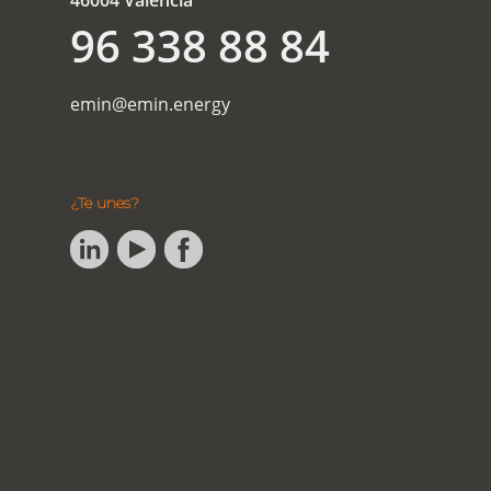
46004 Valencia
96 338 88 84
emin@emin.energy
¿Te unes?