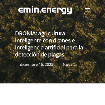
Skip
Menu
to
main
content
DRONIA: agricultura
inteligente con drones e
inteligencia artificial para la
detección de plagas
diciembre 16, 2025
Noticias