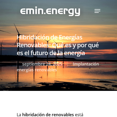
Skip
Menu
to
main
content
Hibridación de Energías
Renovables: Qué es y por qué
es el futuro de la energía
septiembre 24, 2025
Implantación
energías renovables
La
hibridación de renovables
está