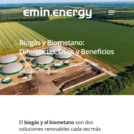
Skip
Menu
to
main
content
Biogás y Biometano:
Diferencias, Usos y Beneficios
junio 26, 2026
Implantación
energías renovables
El
biogás y el biometano
son dos
soluciones renovables cada vez más