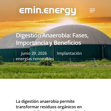
Skip
Menu
to
main
content
Digestión Anaerobia: Fases,
Importancia y Beneficios
junio 29, 2026
Implantación
energías renovables
La digestión anaerobia permite
transformar residuos orgánicos en