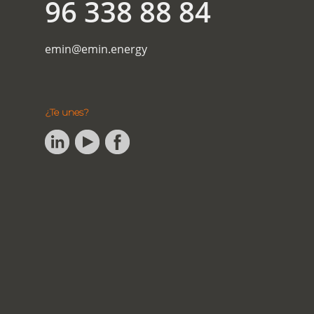
96 338 88 84
emin@emin.energy
¿Te unes?