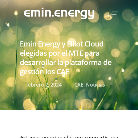
Skip
Menu
to
main
content
Emin Energy y Elliot Cloud
elegidas por el MTE para
desarrollar la plataforma de
gestión los CAE
febrero 2, 2024
CAE
,
Noticias
¡Estamos emocionados por compartir una